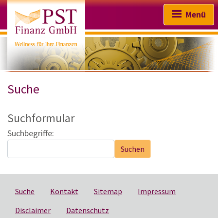
Menü
Suche
Startseite
Wir über uns
Suchformular
Suchbegriffe:
Absicherung & Vorsorge
Suchen
Kapitalanlage
Finanzierungen
Suche
Kontakt
Sitemap
Impressum
Sachversicherungen
Disclaimer
Datenschutz