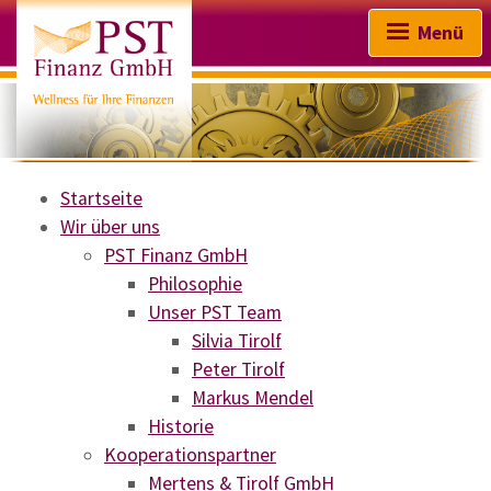
Menü
Startseite
Startseite
Wir über uns
PST Finanz GmbH
Wir über uns
Philosophie
Absicherung & Vorsorge
Unser PST Team
Silvia Tirolf
Kapitalanlage
Peter Tirolf
Markus Mendel
Finanzierungen
Historie
Sachversicherungen
Kooperationspartner
Mertens & Tirolf GmbH