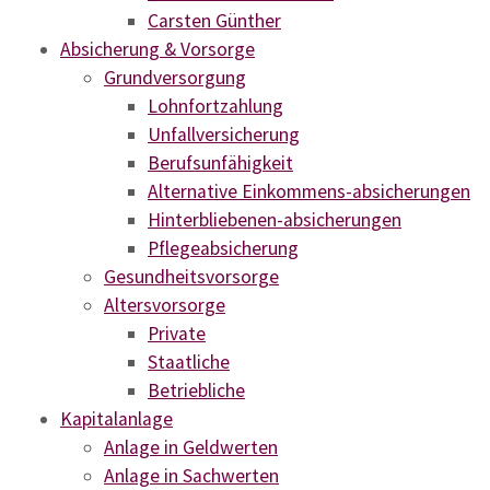
Firmenkonzept
Carsten Günther
Absicherung & Vorsorge
PST - Servicekonzept
Grundversorgung
Notfallplanung
Lohnfortzahlung
Unfallversicherung
Sonstige Dienstleistungen
Berufsunfähigkeit
Alternative Einkommens-absicherungen
Vergleichsrechner
Hinterbliebenen-absicherungen
Download
Pflegeabsicherung
Gesundheitsvorsorge
Presse & Medien
Altersvorsorge
Private
Kontakt
Staatliche
Betriebliche
Konferenzraum
Kapitalanlage
Anlage in Geldwerten
Anlage in Sachwerten