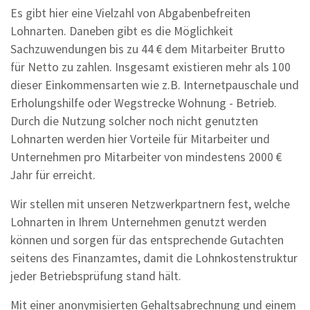
Firmenkonzept
Es gibt hier eine Vielzahl von Abgabenbefreiten
Lohnarten. Daneben gibt es die Möglichkeit
Betriebsversicherungen
Sachzuwendungen bis zu 44 € dem Mitarbeiter Brutto
Konfliktmanagement
für Netto zu zahlen. Insgesamt existieren mehr als 100
dieser Einkommensarten wie z.B. Internetpauschale und
Unternehmensnachfolge
Erholungshilfe oder Wegstrecke Wohnung - Betrieb.
Notfallplanung
Durch die Nutzung solcher noch nicht genutzten
Lohnarten werden hier Vorteile für Mitarbeiter und
D & O
Unternehmen pro Mitarbeiter von mindestens 2000 €
Überprüfung der Zinsanpassungsklausel
Jahr für erreicht.
SV-Clearing
Wir stellen mit unseren Netzwerkpartnern fest, welche
Lohnarten in Ihrem Unternehmen genutzt werden
Betriebliche Altersvorsorge
können und sorgen für das entsprechende Gutachten
Lohnkosten-strukturierung
seitens des Finanzamtes, damit die Lohnkostenstruktur
jeder Betriebsprüfung stand hält.
Vertragsgestaltung
Mit einer anonymisierten Gehaltsabrechnung und einem